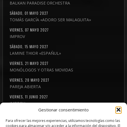
BALKAN PARADISE ORCHESTRA
SÁBADO, 01 MAYO 2027
TOMÁS GARCÍA «ADORO SER MALAGUITA»
VIERNES, 07 MAYO 2027
IMPROV
SÁBADO, 15 MAYO 2027
LAMINE THIOR «ESPAÑUL»
VIERNES, 21 MAYO 2027
MONÓLOGOS Y OTRAS MOVIDAS
VIERNES, 28 MAYO 2027
PAREJA ABIERTA
VIERNES, 11 JUNIO 2027
IMPROV
Gestionar consentimiento
SÁBADO, 23 OCTUBRE 2027
SIEMPRE SERRAT
Para ofrecer las mejores experiencias, utilizamos tecnologías como las
cookies para almacenar y/o acceder a la información del dispositivo. El