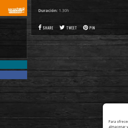
Duración:
1.30h
SHARE
TWEET
PIN
Para ofrece
almacenar y