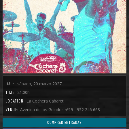
DATE:
sábado, 20 marzo 2027
TIME:
21:00h
LOCATION:
La Cochera Cabaret
VENUE:
Avenida de los Guindos nº19 - 952 246 668
COMPRAR ENTRADAS