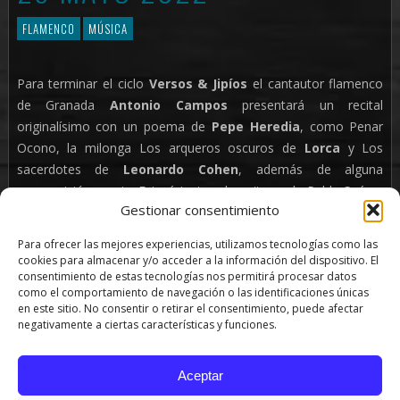
FLAMENCO
MÚSICA
Para terminar el ciclo
Versos & Jipíos
el cantautor flamenco
de Granada
Antonio Campos
presentará un recital
originalísimo con un poema de
Pepe Heredia
, como Penar
Ocono, la milonga Los arqueros oscuros de
Lorca
y Los
sacerdotes de
Leonardo Cohen
, además de alguna
composición propia. Estará junto a la guitarra de Pablo Suárez
Gestionar consentimiento
aunque también habrá ocasión de escucharlo al piano.
Para ofrecer las mejores experiencias, utilizamos tecnologías como las
Versos & Jipíos
pretende ser un revulsivo en el consumo
cookies para almacenar y/o acceder a la información del dispositivo. El
costasoleño de cultura musical desde un atractivo también
consentimiento de estas tecnologías nos permitirá procesar datos
como el comportamiento de navegación o las identificaciones únicas
intelectual. El ciclo va más allá y pretende fomentar las
en este sitio. No consentir o retirar el consentimiento, puede afectar
producciones que renuevan el cancionero flamenco
negativamente a ciertas características y funciones.
acercándose a poetas cultos o con un mejor trato de la
letrística popular. Asimismo, V&J no se olvida de la larga
Aceptar
tradición literaria de Málaga que también rimó en su pasado