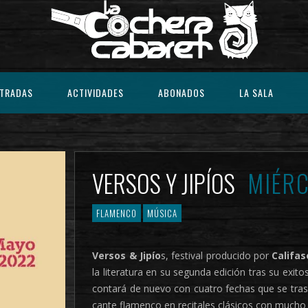
TRADAS
ACTIVIDADES
ABONADOS
LA SALA
VERSOS Y JIPÍOS
MIÉRC
FLAMENCO
MÚSICA
Versos & Jipío
s, festival producido por
Califa
la literatura en su segunda edición tras su exi
contará de nuevo con cuatro fechas que se tras
cante flamenco en recitales clásicos con mucho