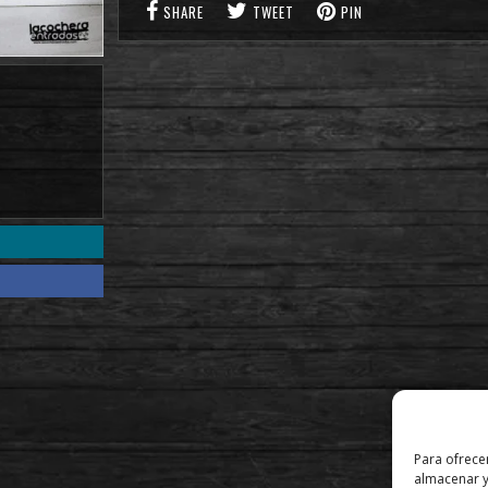
SHARE
TWEET
PIN
Para ofrece
almacenar y