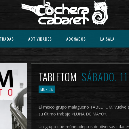
TRADAS
ACTIVIDADES
ABONADOS
LA SALA
TABLETOM
SÁBADO, 1
MÚSICA
El mitico grupo malagueño TABLETOM, vuelve a 
su último trabajo «LUNA DE MAYO».
Un grupo que reúne adeptos de diversas edades