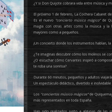
¿Y si Don Quijote cobrara vida entre música y m
El próximo 1 de febrero, La Cochera Cabaret d
Es el nuevo
“concierto músico mágico”
de Qu
magia con otras artes como la música y la l
mayores como a pequeños.
¡Un concierto donde los instrumentos hablan, la l
¿Te imaginas descubrir cómo los molinos se con
¿O escuchar cómo Cervantes inspiró a composi
te roba una sonrisa?
Durante 60 minutos, pequeños y adultos viajarán 
Un espectáculo didáctico, divertido e inolvidable
Los
“conciertos músico mágicos”
de Quiquemago
más representados en toda España.
Han sido realizados junto a algunas de las 