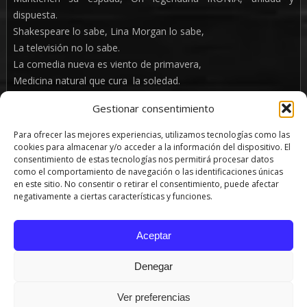
dispuesta.
Shakespeare lo sabe, Lina Morgan lo sabe,
La televisión no lo sabe.
La comedia nueva es viento de primavera,
Medicina natural que cura la soledad.
Gestionar consentimiento
YO soy la COMEDIA ¿y Tú?
Para ofrecer las mejores experiencias, utilizamos tecnologías como las
FICHA TÉCNICA:
cookies para almacenar y/o acceder a la información del dispositivo. El
consentimiento de estas tecnologías nos permitirá procesar datos
como el comportamiento de navegación o las identificaciones únicas
ACTRICES: YOLANDA VALLE, FRANCISCA DÍA, SOLE VALENCIA
en este sitio. No consentir o retirar el consentimiento, puede afectar
negativamente a ciertas características y funciones.
TEXTO: ERY NÍZAR
DIRECCIÓN Y PUESTA EN ESCENA: PRINCIPIO DE
Aceptar
INCERTIDUMBRE.
Denegar
SHARE
TWEET
PIN
Ver preferencias