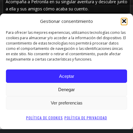
Acompaña a Petronila en su singular aventura y descubre junto
a ella y sus amigos cómo acaba su cuento.
Gestionar consentimiento
Para ofrecer las mejores experiencias, utilizamos tecnologías como las
cookies para almacenar y/o acceder a la información del dispositivo. El
consentimiento de estas tecnologías nos permitirá procesar datos
como el comportamiento de navegación o las identificaciones únicas
en este sitio. No consentir o retirar el consentimiento, puede afectar
negativamente a ciertas características y funciones.
Aceptar
Denegar
SHARE
TWEET
PIN
Ver preferencias
POLÍTICA DE COOKIES
POLÍTICA DE PRIVACIDAD
PRODUCCIONES LA COCHERA SL - LA COCHERA CABARET - TODOS LOS DERECHOS RESERVADOS (C)
2012-2024