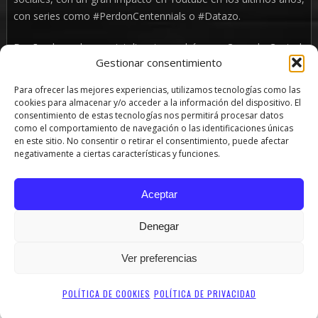
con series como #PerdonCentennials o #Datazo.
Dueño de un humor inteligente, grabó para Comedy Central,
Gestionar consentimiento
fue nominado 2 años consecutivos a los premios Estrella de
Mar, participó en diversos ciclos televisivos de comedia y
Para ofrecer las mejores experiencias, utilizamos tecnologías como las
representó al país en múltiples ocasiones en el «Festival
cookies para almacenar y/o acceder a la información del dispositivo. El
Internacional de Stand Up Comedy» en Costa Rica y, más
consentimiento de estas tecnologías nos permitirá procesar datos
como el comportamiento de navegación o las identificaciones únicas
recientemente, en el «Latin Comedy Fest» en Toronto, Canadá
en este sitio. No consentir o retirar el consentimiento, puede afectar
negativamente a ciertas características y funciones.
Después de sus exitosos «Yo Nerd”y ”PEQUEÑAS COSAS
FUNDAMENTALES» con los que recorrió Argentina, Uruguay,
Aceptar
Chile, Costa Rica, Canadá y España durante los últimos cinco
años, ahora presenta “RACIONAL”.
Denegar
SHARE
TWEET
PIN
Ver preferencias
POLÍTICA DE COOKIES
POLÍTICA DE PRIVACIDAD
PRODUCCIONES LA COCHERA SL - LA COCHERA CABARET - TODOS LOS DERECHOS RESERVADOS (C)