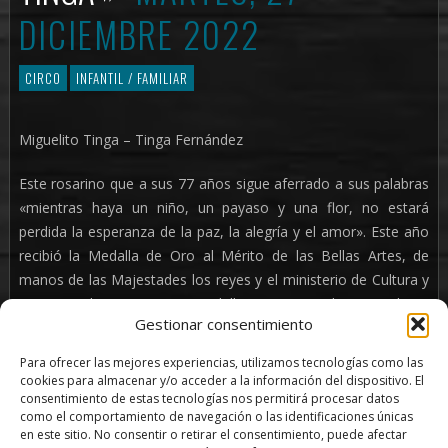
DICIEMBRE 2022
CIRCO
INFANTIL / FAMILIAR
Miguelito Tinga – Tinga Fernández
Este rosarino que a sus 77 años sigue aferrado a sus palabras
«mientras haya un niño, un payaso y una flor, no estará
perdida la esperanza de la paz, la alegría y el amor». Este año
recibió la Medalla de Oro al Mérito de las Bellas Artes, de
manos de las Majestades los reyes y el ministerio de Cultura y
Derpotes de España, una medalla muy merecida por su larga
Gestionar consentimiento
trayectora llevando la cultura circenses a todos los rincones,
desde los grandes cirsco y teatros hasa las pequeñas plazas y
Para ofrecer las mejores experiencias, utilizamos tecnologías como las
calles de nuestras ciudades.
cookies para almacenar y/o acceder a la información del dispositivo. El
consentimiento de estas tecnologías nos permitirá procesar datos
como el comportamiento de navegación o las identificaciones únicas
Tinga-Tinga es payaso diminuto e ingenuo que encierra a un
en este sitio. No consentir o retirar el consentimiento, puede afectar
gran artista, sabe generar emociones combinando la magia