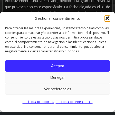
exclusivamente una vez al año, debido a la gran controversia
que provoca con este espectáculo. La fecha elegida es el 31 de
Octubre, coincidiendo con halloween. Tejada ofrece al público
Gestionar consentimiento
asistente en este único día, la posibilidad de vivir en directo
prácticas como el vudú, el exorcismo, la posesión demoniaca y
Para ofrecer las mejores experiencias, utilizamos tecnologías como las
por supuesto el poder contactar con seres queridos y
cookies para almacenar y/o acceder a la información del dispositivo. El
consentimiento de estas tecnologías nos permitirá procesar datos
familiares que ya no se encuentran entre nosotros. Aunque
como el comportamiento de navegación o las identificaciones únicas
Tejada nunca ha reclamado poseer ningún poder sobre
en este sitio. No consentir o retirar el consentimiento, puede afectar
natural, su puesta en escena resulta realmente espeluznante a
negativamente a ciertas características y funciones.
la misma vez que impresionante.
Aceptar
Ven a pasar una noche de halloween totalmente diferente y
novedosa además de vivir una experiencia única e inolvidable.
Denegar
SHARE
TWEET
PIN
Ver preferencias
POLÍTICA DE COOKIES
POLÍTICA DE PRIVACIDAD
PRODUCCIONES LA COCHERA SL - LA COCHERA CABARET - TODOS LOS DERECHOS RESERVADOS (C)
2012-2024