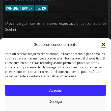
COMEDIA / HUMOR
TEATRO
«Poca vergüenza» es el nuevo espectáculo de comedia de
Guelmi.
Un espectáculo que narra como desde pequeño la vergüenza
Gestionar consentimiento
ha ido de la mano de Miguel Navarro «Guelmi». A veces tuvo
mucha, otras veces muy poca…Guelmi nos cuenta la lucha
Para ofrecer las mejores experiencias, utilizamos tecnologías como las
interna entre su extrema timidez y la «poca vergüenza» a lo
cookies para almacenar y/o acceder a la información del dispositivo. El
consentimiento de estas tecnologías nos permitirá procesar datos
largo de su vida.
como el comportamiento de navegación o las identificaciones únicas
en este sitio. No consentir o retirar el consentimiento, puede afectar
Miedos e inseguridades, anécdotas reales, traumas,
negativamente a ciertas características y funciones.
reflexiones profundas…Lo que viene a ser una sesión de
análisis de si mismo con el público como parte fundamental.
Aceptar
Denegar