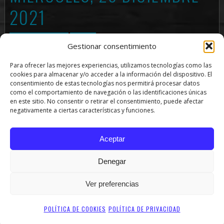
2021
COMEDIA / HUMOR
TEATRO
Gestionar consentimiento
Para ofrecer las mejores experiencias, utilizamos tecnologías como las
‘En ruta’ es un show de Stand-Up Comedy (lo de los
cookies para almacenar y/o acceder a la información del dispositivo. El
monólogos) donde se recoge lo mejor del material de Juanma
consentimiento de estas tecnologías nos permitirá procesar datos
como el comportamiento de navegación o las identificaciones únicas
Dupley para llevarlo a todos y cada uno de los rincones donde
en este sitio. No consentir o retirar el consentimiento, puede afectar
quieran pasar un rato súper agradable de risas y buen rollo.
negativamente a ciertas características y funciones.
A través de un resumen de su vida, se trataran temas como
los deportes minoritarios, el gimnasio, las palomas, ser
Aceptar
camarero, salir de fiesta, hacerse mayor, relaciones de pareja,
y muchos más.
Denegar
SHARE
TWEET
PIN
Ver preferencias
POLÍTICA DE COOKIES
POLÍTICA DE PRIVACIDAD
PRODUCCIONES LA COCHERA SL - LA COCHERA CABARET - TODOS LOS DERECHOS RESERVADOS (C)