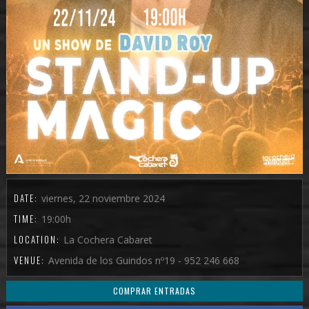
DATE:
viernes, 22 noviembre 2024
TIME:
19:00h
LOCATION:
La Cochera Cabaret
VENUE:
Avenida de los Guindos nº19 - 952 246 668
COMPRAR ENTRADAS