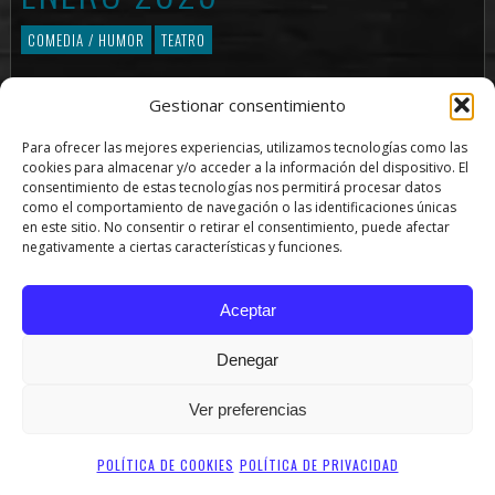
COMEDIA / HUMOR
TEATRO
Gestionar consentimiento
Sinopsis
Para ofrecer las mejores experiencias, utilizamos tecnologías como las
Abre fácil: eso que siempre nos cuesta la vida abrir. Lo que es
cookies para almacenar y/o acceder a la información del dispositivo. El
fácil para unos puede llegar a ser muy difícil para otros. Eso es
consentimiento de estas tecnologías nos permitirá procesar datos
como el comportamiento de navegación o las identificaciones únicas
así y así seguirá y nunca cambiará. Es fácil que en este
en este sitio. No consentir o retirar el consentimiento, puede afectar
momento de la sinopsis les haya venido a la cabeza Alaska.
negativamente a ciertas características y funciones.
Pero esto ¿a quién le importa?. Lo realmente difícil es que con
esta sinopsis puedan enterarse de qué va la historia que están
Aceptar
a punto de ver. Nunca dije que fuese fácil. Eso sí, si alguno
piensa que va a poder aguantar la risa…lo veo realmente difícil.
Denegar
SHARE
TWEET
PIN
Ver preferencias
POLÍTICA DE COOKIES
POLÍTICA DE PRIVACIDAD
PRODUCCIONES LA COCHERA SL - LA COCHERA CABARET - TODOS LOS DERECHOS RESERVADOS (C)